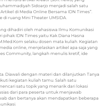
s Muhammadiyah Sidoarjo menjadi salah satu
Artikel di Media Online Bersama IDN Times”.
ine di ruang Mini Theater UMSIDA.
B yang dihadiri oleh mahasiswa Ilmu Komunikasi
ri pihak IDN Times yaitu Kak Diana Hasna
, M.Med.Kom selaku dosen mata kuliah. Kegiatan
 media online, menjelaskan artikel apa saja yang
mes Community, langkah menulis kretif, ide
a. Diawali dengan materi dan dilanjutkan Tanya
uti kegiatan kuliah tamu. Salah satu
encari satu topik yang menarik dari lokasi
sias dari para peserta untuk menjawab
jawab dan bertanya akan mendapatkan beberapa
unikasi.