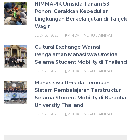
HIMMAPIK Umsida Tanam 53
Pohon, Gerakkan Kepedulian
Lingkungan Berkelanjutan di Tanjek
Wagir
JULY 30, 2026
INDAH NURUL AINIYAH
BY
Cultural Exchange Warnai
Pengalaman Mahasiswa Umsida
Selama Student Mobility di Thailand
JULY 29, 2026
INDAH NURUL AINIYAH
BY
Mahasiswa Umsida Temukan
Sistem Pembelajaran Terstruktur
Selama Student Mobility di Burapha
University Thailand
JULY 28, 2026
INDAH NURUL AINIYAH
BY