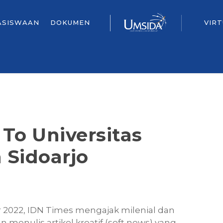
ASISWAAN
DOKUMEN
VIR
To Universitas
Sidoarjo
r 2022, IDN Times mengajak milenial dan
 menulis artikel kreatif (soft news) yang