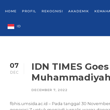
HOME
PROFIL
REKOGNISI
AKADEMIK
KEMAH
ID
IDN TIMES Goes 
07
DEC
Muhammadiyah 
DECEMBER 7, 2022
fbhis.umsida.ac.id – Pada tanggal 30 Novembe
generasi Z untuk menjadi jurnalis warga dengan