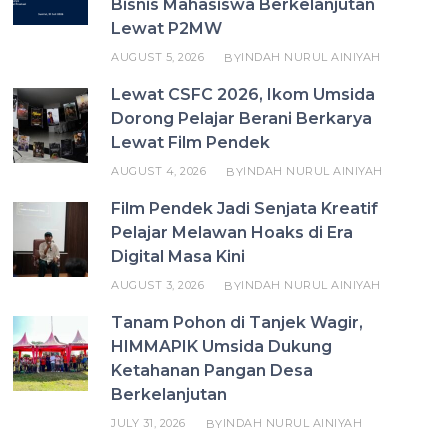
Bisnis Mahasiswa Berkelanjutan
Lewat P2MW
AUGUST 5, 2026
INDAH NURUL AINIYAH
BY
Lewat CSFC 2026, Ikom Umsida
Dorong Pelajar Berani Berkarya
Lewat Film Pendek
AUGUST 4, 2026
INDAH NURUL AINIYAH
BY
Film Pendek Jadi Senjata Kreatif
Pelajar Melawan Hoaks di Era
Digital Masa Kini
AUGUST 3, 2026
INDAH NURUL AINIYAH
BY
Tanam Pohon di Tanjek Wagir,
HIMMAPIK Umsida Dukung
Ketahanan Pangan Desa
Berkelanjutan
JULY 31, 2026
INDAH NURUL AINIYAH
BY