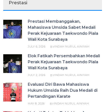
Prestasi
Prestasi Membanggakan,
Mahasiswa Umsida Sabet Medali
Perak Kejuaraan Taekwondo Piala
Wali Kota Surabaya
JULY 6, 2026
INDAH NURUL AINIYAH
BY
Elok Fatikah Persembahkan Medali
Perak Kejuaraan Taekwondo Piala
Wali Kota Surabaya
JULY 2, 2026
INDAH NURUL AINIYAH
BY
Evaluasi Diri Bawa Mahasiswa
Hukum Umsida Raih Dua Medali di
Pertandingan Karate
MAY 8, 2026
INDAH NURUL AINIYAH
BY