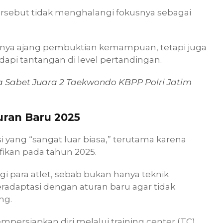
tersebut tidak menghalangi fokusnya sebagai
anya ajang pembuktian kemampuan, tetapi juga
pi tantangan di level pertandingan.
 Sabet Juara 2 Taekwondo KBPP Polri Jatim
uran Baru 2025
i yang “sangat luar biasa,” terutama karena
ikan pada tahun 2025.
gi para atlet, sebab bukan hanya teknik
eradaptasi dengan aturan baru agar tidak
ng.
persiapkan diri melalui training center (TC)