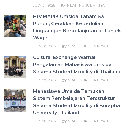
JULY 31, 2026
INDAH NURUL AINIYAH
BY
HIMMAPIK Umsida Tanam 53
Pohon, Gerakkan Kepedulian
Lingkungan Berkelanjutan di Tanjek
Wagir
JULY 30, 2026
INDAH NURUL AINIYAH
BY
Cultural Exchange Warnai
Pengalaman Mahasiswa Umsida
Selama Student Mobility di Thailand
JULY 29, 2026
INDAH NURUL AINIYAH
BY
Mahasiswa Umsida Temukan
Sistem Pembelajaran Terstruktur
Selama Student Mobility di Burapha
University Thailand
JULY 28, 2026
INDAH NURUL AINIYAH
BY