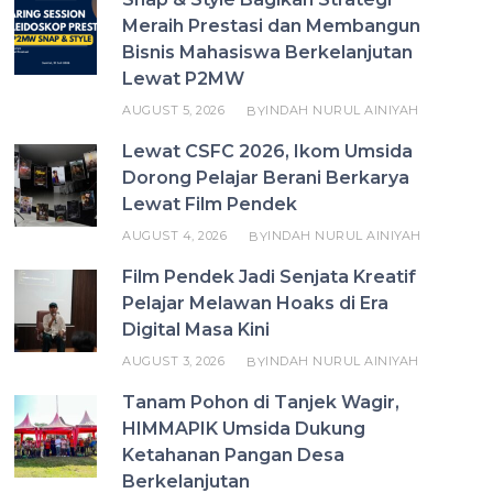
Meraih Prestasi dan Membangun
Bisnis Mahasiswa Berkelanjutan
Lewat P2MW
AUGUST 5, 2026
INDAH NURUL AINIYAH
BY
Lewat CSFC 2026, Ikom Umsida
Dorong Pelajar Berani Berkarya
Lewat Film Pendek
AUGUST 4, 2026
INDAH NURUL AINIYAH
BY
Film Pendek Jadi Senjata Kreatif
Pelajar Melawan Hoaks di Era
Digital Masa Kini
AUGUST 3, 2026
INDAH NURUL AINIYAH
BY
Tanam Pohon di Tanjek Wagir,
HIMMAPIK Umsida Dukung
Ketahanan Pangan Desa
Berkelanjutan