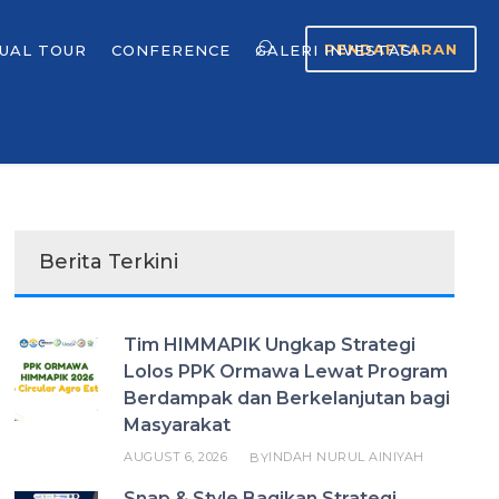
PENDAFTARAN
TUAL TOUR
CONFERENCE
GALERI INVESTASI
Berita Terkini
Tim HIMMAPIK Ungkap Strategi
Lolos PPK Ormawa Lewat Program
Berdampak dan Berkelanjutan bagi
Masyarakat
AUGUST 6, 2026
INDAH NURUL AINIYAH
BY
Snap & Style Bagikan Strategi