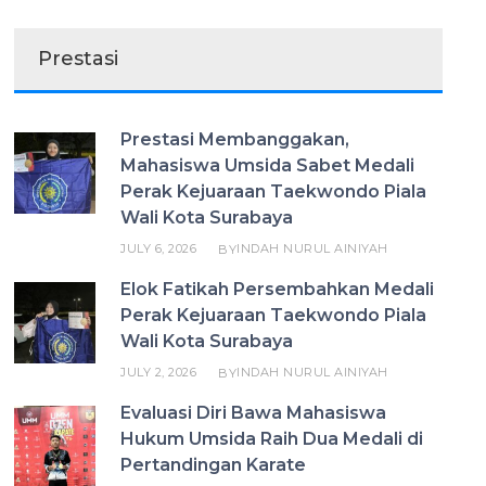
Prestasi
Prestasi Membanggakan,
Mahasiswa Umsida Sabet Medali
Perak Kejuaraan Taekwondo Piala
Wali Kota Surabaya
JULY 6, 2026
INDAH NURUL AINIYAH
BY
Elok Fatikah Persembahkan Medali
Perak Kejuaraan Taekwondo Piala
Wali Kota Surabaya
JULY 2, 2026
INDAH NURUL AINIYAH
BY
Evaluasi Diri Bawa Mahasiswa
Hukum Umsida Raih Dua Medali di
Pertandingan Karate