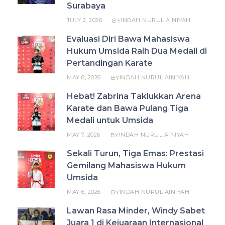
Surabaya
JULY 2, 2026
INDAH NURUL AINIYAH
BY
Evaluasi Diri Bawa Mahasiswa
Hukum Umsida Raih Dua Medali di
Pertandingan Karate
MAY 8, 2026
INDAH NURUL AINIYAH
BY
Hebat! Zabrina Taklukkan Arena
Karate dan Bawa Pulang Tiga
Medali untuk Umsida
MAY 7, 2026
INDAH NURUL AINIYAH
BY
Sekali Turun, Tiga Emas: Prestasi
Gemilang Mahasiswa Hukum
Umsida
MAY 6, 2026
INDAH NURUL AINIYAH
BY
Lawan Rasa Minder, Windy Sabet
Juara 1 di Kejuaraan Internasional