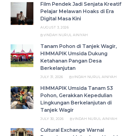
Film Pendek Jadi Senjata Kreatif
Pelajar Melawan Hoaks di Era
Digital Masa Kini
AUGUST 3, 2026
INDAH NURUL AINIYAH
BY
Tanam Pohon di Tanjek Wagir,
HIMMAPIK Umsida Dukung
Ketahanan Pangan Desa
Berkelanjutan
JULY 31, 2026
INDAH NURUL AINIYAH
BY
HIMMAPIK Umsida Tanam 53
Pohon, Gerakkan Kepedulian
Lingkungan Berkelanjutan di
Tanjek Wagir
JULY 30, 2026
INDAH NURUL AINIYAH
BY
Cultural Exchange Warnai