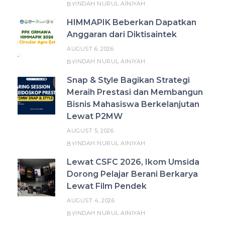
INDAH NURUL AINIYAH
BY
HIMMAPIK Beberkan Dapatkan
Anggaran dari Diktisaintek
AUGUST 6, 2026
INDAH NURUL AINIYAH
BY
Snap & Style Bagikan Strategi
Meraih Prestasi dan Membangun
Bisnis Mahasiswa Berkelanjutan
Lewat P2MW
AUGUST 5, 2026
INDAH NURUL AINIYAH
BY
Lewat CSFC 2026, Ikom Umsida
Dorong Pelajar Berani Berkarya
Lewat Film Pendek
AUGUST 4, 2026
INDAH NURUL AINIYAH
BY