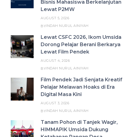
Bisnis Mahasiswa Berkelanjutan
Lewat P2MW
AUGUST 5, 2026
INDAH NURUL AINIYAH
BY
Lewat CSFC 2026, Ikom Umsida
Dorong Pelajar Berani Berkarya
Lewat Film Pendek
AUGUST 4, 2026
INDAH NURUL AINIYAH
BY
Film Pendek Jadi Senjata Kreatif
Pelajar Melawan Hoaks di Era
Digital Masa Kini
AUGUST 3, 2026
INDAH NURUL AINIYAH
BY
Tanam Pohon di Tanjek Wagir,
HIMMAPIK Umsida Dukung
Ketahanan Pangan Desa