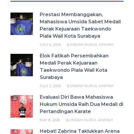
Prestasi Membanggakan,
Mahasiswa Umsida Sabet Medali
Perak Kejuaraan Taekwondo
Piala Wali Kota Surabaya
JULY 6, 2026
INDAH NURUL AINIYAH
BY
Elok Fatikah Persembahkan
Medali Perak Kejuaraan
Taekwondo Piala Wali Kota
Surabaya
JULY 2, 2026
INDAH NURUL AINIYAH
BY
Evaluasi Diri Bawa Mahasiswa
Hukum Umsida Raih Dua Medali di
Pertandingan Karate
MAY 8, 2026
INDAH NURUL AINIYAH
BY
Hebat! Zabrina Taklukkan Arena