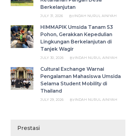
Berkelanjutan
JULY 31, 2026
INDAH NURUL AINIYAH
BY
HIMMAPIK Umsida Tanam 53
Pohon, Gerakkan Kepedulian
Lingkungan Berkelanjutan di
Tanjek Wagir
JULY 30, 2026
INDAH NURUL AINIYAH
BY
Cultural Exchange Warnai
Pengalaman Mahasiswa Umsida
Selama Student Mobility di
Thailand
JULY 29, 2026
INDAH NURUL AINIYAH
BY
Prestasi