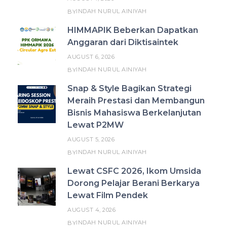
INDAH NURUL AINIYAH
BY
HIMMAPIK Beberkan Dapatkan
Anggaran dari Diktisaintek
AUGUST 6, 2026
INDAH NURUL AINIYAH
BY
Snap & Style Bagikan Strategi
Meraih Prestasi dan Membangun
Bisnis Mahasiswa Berkelanjutan
Lewat P2MW
AUGUST 5, 2026
INDAH NURUL AINIYAH
BY
Lewat CSFC 2026, Ikom Umsida
Dorong Pelajar Berani Berkarya
Lewat Film Pendek
AUGUST 4, 2026
INDAH NURUL AINIYAH
BY