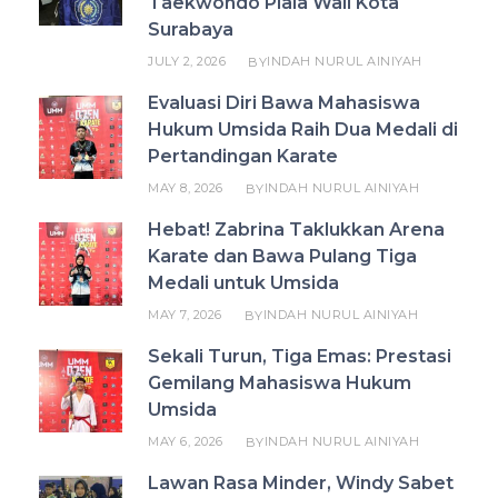
Taekwondo Piala Wali Kota
Surabaya
JULY 2, 2026
INDAH NURUL AINIYAH
BY
Evaluasi Diri Bawa Mahasiswa
Hukum Umsida Raih Dua Medali di
Pertandingan Karate
MAY 8, 2026
INDAH NURUL AINIYAH
BY
Hebat! Zabrina Taklukkan Arena
Karate dan Bawa Pulang Tiga
Medali untuk Umsida
MAY 7, 2026
INDAH NURUL AINIYAH
BY
Sekali Turun, Tiga Emas: Prestasi
Gemilang Mahasiswa Hukum
Umsida
MAY 6, 2026
INDAH NURUL AINIYAH
BY
Lawan Rasa Minder, Windy Sabet