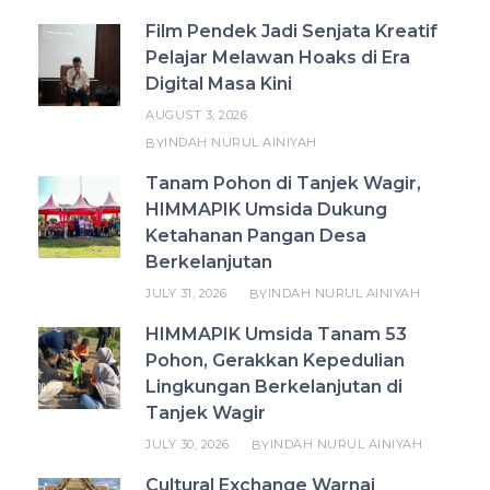
Film Pendek Jadi Senjata Kreatif
Pelajar Melawan Hoaks di Era
Digital Masa Kini
AUGUST 3, 2026
INDAH NURUL AINIYAH
BY
Tanam Pohon di Tanjek Wagir,
HIMMAPIK Umsida Dukung
Ketahanan Pangan Desa
Berkelanjutan
JULY 31, 2026
INDAH NURUL AINIYAH
BY
HIMMAPIK Umsida Tanam 53
Pohon, Gerakkan Kepedulian
Lingkungan Berkelanjutan di
Tanjek Wagir
JULY 30, 2026
INDAH NURUL AINIYAH
BY
Cultural Exchange Warnai