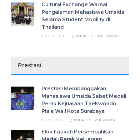
Cultural Exchange Warnai
Pengalaman Mahasiswa Umsida
Selama Student Mobility di
Thailand
JULY 29, 2026
INDAH NURUL AINIYAH
BY
Prestasi
Prestasi Membanggakan,
Mahasiswa Umsida Sabet Medali
Perak Kejuaraan Taekwondo
Piala Wali Kota Surabaya
JULY 6, 2026
INDAH NURUL AINIYAH
BY
Elok Fatikah Persembahkan
Medali Perak Kejuaraan