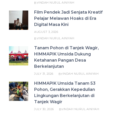
INDAH NURUL AINIYAH
BY
Film Pendek Jadi Senjata Kreatif
Pelajar Melawan Hoaks di Era
Digital Masa Kini
AUGUST 3, 2026
INDAH NURUL AINIYAH
BY
Tanam Pohon di Tanjek Wagir,
HIMMAPIK Umsida Dukung
Ketahanan Pangan Desa
Berkelanjutan
JULY 31, 2026
INDAH NURUL AINIYAH
BY
HIMMAPIK Umsida Tanam 53
Pohon, Gerakkan Kepedulian
Lingkungan Berkelanjutan di
Tanjek Wagir
JULY 30, 2026
INDAH NURUL AINIYAH
BY