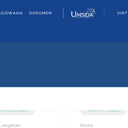
ASISWAAN
DOKUMEN
VIR
rch 20, 2023
March 17, 2023
,
kegiatan
Berita