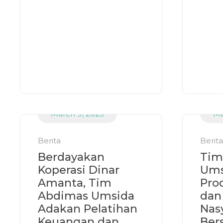
March 9, 2023
Ma
Berita
Berita
Berdayakan
Tim
Koperasi Dinar
Ums
Amanta, Tim
Pro
Abdimas Umsida
dan
Adakan Pelatihan
Nas
Keuangan dan
Bers