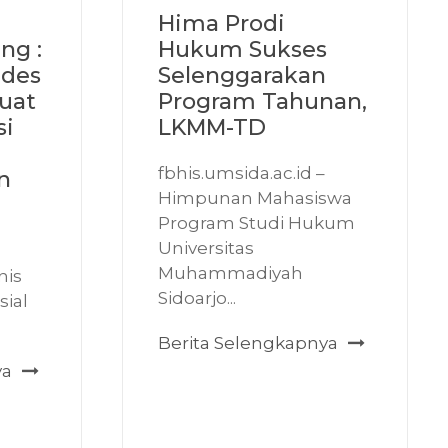
Hima Prodi
ng :
Hukum Sukses
udes
Selenggarakan
uat
Program Tahunan,
si
LKMM-TD
fbhis.umsida.ac.id –
n
Himpunan Mahasiswa
Program Studi Hukum
Universitas
Muhammadiyah
nis
Sidoarjo...
ial
Berita Selengkapnya
ya