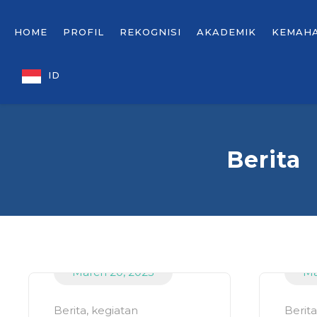
HOME
PROFIL
REKOGNISI
AKADEMIK
KEMAH
ID
Berita
March 20, 2023
Ma
Berita
,
kegiatan
Berita