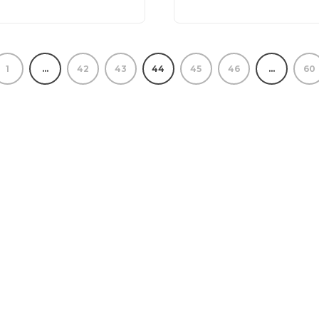
1
…
42
43
44
45
46
…
60