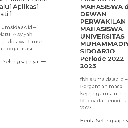
lui Aplikasi
MAHASISWA 
atif
DEWAN
PERWAKILAN
.umsida.ac.id –
MAHASISWA
iatul Aisyiyah
UNIVERSITAS
rjo di Jawa Timur,
MUHAMMADI
h organisasi...
SIDOARJO
Periode 2022-
ta Selengkapnya
2023
fbhis.umsida.ac.id –
Pergantian masa
kepengurusan tel
tiba pada periode 
2023...
Berita Selengkapn