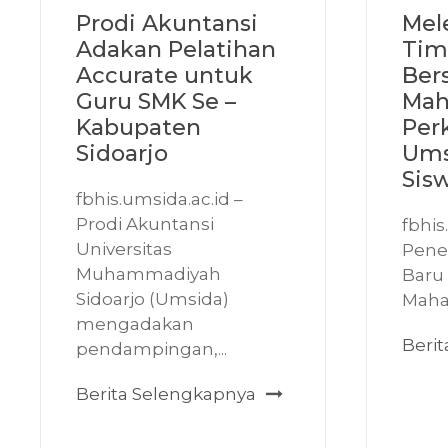
Prodi Akuntansi
Mel
Adakan Pelatihan
Tim
Accurate untuk
Ber
Guru SMK Se –
Mah
Kabupaten
Per
Sidoarjo
Ums
Sis
fbhis.umsida.ac.id –
Prodi Akuntansi
fbhis
Universitas
Pene
Muhammadiyah
Baru
Sidoarjo (Umsida)
Mahas
mengadakan
Beri
pendampingan,...
Berita Selengkapnya