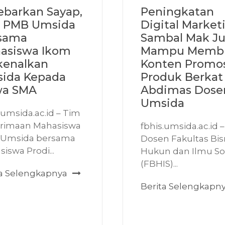
ebarkan Sayap,
Peningkatan
 PMB Umsida
Digital Marketi
sama
Sambal Mak J
asiswa Ikom
Mampu Memb
kenalkan
Konten Promo
ida Kepada
Produk Berkat
wa SMA
Abdimas Dose
Umsida
.umsida.ac.id – Tim
rimaan Mahasiswa
fbhis.umsida.ac.id –
 Umsida bersama
Dosen Fakultas Bis
iswa Prodi...
Hukun dan Ilmu Sos
(FBHIS)...
ta Selengkapnya
Berita Selengkapn