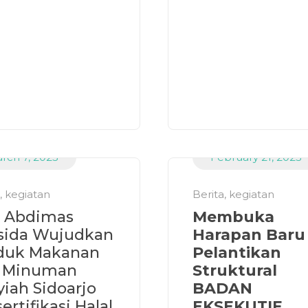
rch 7, 2023
February 21, 2023
,
kegiatan
Berita
,
kegiatan
 Abdimas
Membuka
ida Wujudkan
Harapan Baru 
duk Makanan
Pelantikan
 Minuman
Struktural
yiah Sidoarjo
BADAN
ertifikasi Halal
EKSEKUTIF