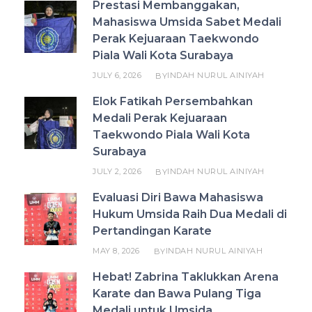
Prestasi Membanggakan,
Mahasiswa Umsida Sabet Medali
Perak Kejuaraan Taekwondo
Piala Wali Kota Surabaya
JULY 6, 2026
INDAH NURUL AINIYAH
BY
Elok Fatikah Persembahkan
Medali Perak Kejuaraan
Taekwondo Piala Wali Kota
Surabaya
JULY 2, 2026
INDAH NURUL AINIYAH
BY
Evaluasi Diri Bawa Mahasiswa
Hukum Umsida Raih Dua Medali di
Pertandingan Karate
MAY 8, 2026
INDAH NURUL AINIYAH
BY
Hebat! Zabrina Taklukkan Arena
Karate dan Bawa Pulang Tiga
Medali untuk Umsida