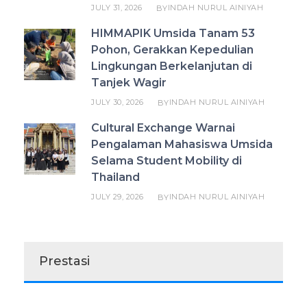
JULY 31, 2026
INDAH NURUL AINIYAH
BY
HIMMAPIK Umsida Tanam 53
Pohon, Gerakkan Kepedulian
Lingkungan Berkelanjutan di
Tanjek Wagir
JULY 30, 2026
INDAH NURUL AINIYAH
BY
Cultural Exchange Warnai
Pengalaman Mahasiswa Umsida
Selama Student Mobility di
Thailand
JULY 29, 2026
INDAH NURUL AINIYAH
BY
Prestasi