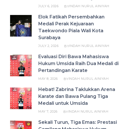
JULY 6, 2026
INDAH NURUL AINIYAH
BY
Elok Fatikah Persembahkan
Medali Perak Kejuaraan
Taekwondo Piala Wali Kota
Surabaya
JULY 2, 2026
INDAH NURUL AINIYAH
BY
Evaluasi Diri Bawa Mahasiswa
Hukum Umsida Raih Dua Medali di
Pertandingan Karate
MAY 8, 2026
INDAH NURUL AINIYAH
BY
Hebat! Zabrina Taklukkan Arena
Karate dan Bawa Pulang Tiga
Medali untuk Umsida
MAY 7, 2026
INDAH NURUL AINIYAH
BY
Sekali Turun, Tiga Emas: Prestasi