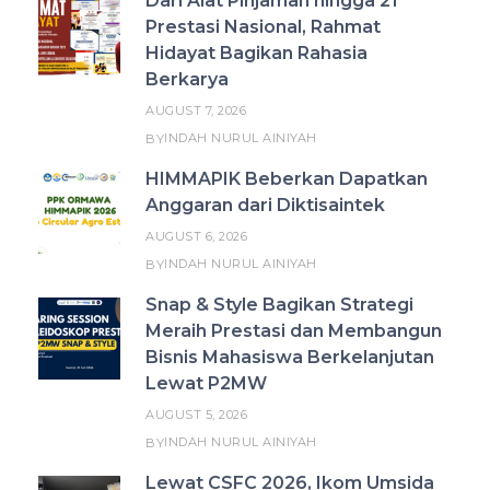
Dari Alat Pinjaman hingga 21
Prestasi Nasional, Rahmat
Hidayat Bagikan Rahasia
Berkarya
AUGUST 7, 2026
INDAH NURUL AINIYAH
BY
HIMMAPIK Beberkan Dapatkan
Anggaran dari Diktisaintek
AUGUST 6, 2026
INDAH NURUL AINIYAH
BY
Snap & Style Bagikan Strategi
Meraih Prestasi dan Membangun
Bisnis Mahasiswa Berkelanjutan
Lewat P2MW
AUGUST 5, 2026
INDAH NURUL AINIYAH
BY
Lewat CSFC 2026, Ikom Umsida