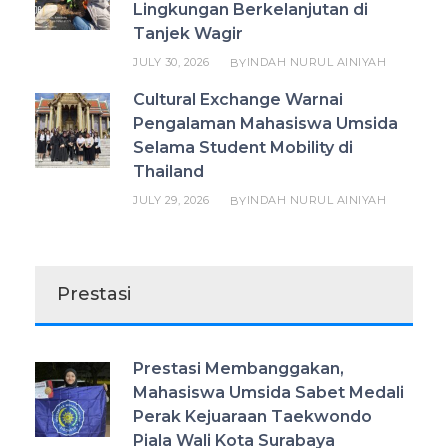
Lingkungan Berkelanjutan di
Tanjek Wagir
JULY 30, 2026
INDAH NURUL AINIYAH
BY
Cultural Exchange Warnai
Pengalaman Mahasiswa Umsida
Selama Student Mobility di
Thailand
JULY 29, 2026
INDAH NURUL AINIYAH
BY
Prestasi
Prestasi Membanggakan,
Mahasiswa Umsida Sabet Medali
Perak Kejuaraan Taekwondo
Piala Wali Kota Surabaya