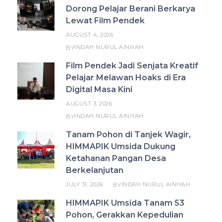
Dorong Pelajar Berani Berkarya
Lewat Film Pendek
AUGUST 4, 2026
INDAH NURUL AINIYAH
BY
Film Pendek Jadi Senjata Kreatif
Pelajar Melawan Hoaks di Era
Digital Masa Kini
AUGUST 3, 2026
INDAH NURUL AINIYAH
BY
Tanam Pohon di Tanjek Wagir,
HIMMAPIK Umsida Dukung
Ketahanan Pangan Desa
Berkelanjutan
JULY 31, 2026
INDAH NURUL AINIYAH
BY
HIMMAPIK Umsida Tanam 53
Pohon, Gerakkan Kepedulian