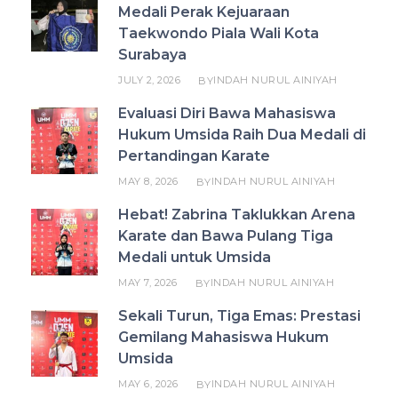
Medali Perak Kejuaraan
Taekwondo Piala Wali Kota
Surabaya
JULY 2, 2026
INDAH NURUL AINIYAH
BY
Evaluasi Diri Bawa Mahasiswa
Hukum Umsida Raih Dua Medali di
Pertandingan Karate
MAY 8, 2026
INDAH NURUL AINIYAH
BY
Hebat! Zabrina Taklukkan Arena
Karate dan Bawa Pulang Tiga
Medali untuk Umsida
MAY 7, 2026
INDAH NURUL AINIYAH
BY
Sekali Turun, Tiga Emas: Prestasi
Gemilang Mahasiswa Hukum
Umsida
MAY 6, 2026
INDAH NURUL AINIYAH
BY