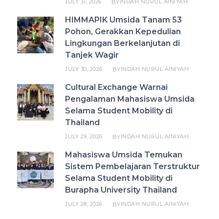
JULY 31, 2026
INDAH NURUL AINIYAH
BY
HIMMAPIK Umsida Tanam 53
Pohon, Gerakkan Kepedulian
Lingkungan Berkelanjutan di
Tanjek Wagir
JULY 30, 2026
INDAH NURUL AINIYAH
BY
Cultural Exchange Warnai
Pengalaman Mahasiswa Umsida
Selama Student Mobility di
Thailand
JULY 29, 2026
INDAH NURUL AINIYAH
BY
Mahasiswa Umsida Temukan
Sistem Pembelajaran Terstruktur
Selama Student Mobility di
Burapha University Thailand
JULY 28, 2026
INDAH NURUL AINIYAH
BY