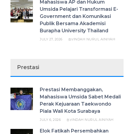
Mahasiswa AP dan Hukum
Umsida Pelajari Transformasi E-
Government dan Komunikasi
Publik Bersama Akademisi
Burapha University Thailand
JULY 27, 2026
INDAH NURUL AINIYAH
BY
Prestasi
Prestasi Membanggakan,
Mahasiswa Umsida Sabet Medali
Perak Kejuaraan Taekwondo
Piala Wali Kota Surabaya
JULY 6, 2026
INDAH NURUL AINIYAH
BY
Elok Fatikah Persembahkan