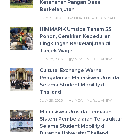
Ketahanan Pangan Desa
Berkelanjutan
JULY 31, 2026
INDAH NURUL AINIYAH
BY
HIMMAPIK Umsida Tanam 53
Pohon, Gerakkan Kepedulian
Lingkungan Berkelanjutan di
Tanjek Wagir
JULY 30, 2026
INDAH NURUL AINIYAH
BY
Cultural Exchange Warnai
Pengalaman Mahasiswa Umsida
Selama Student Mobility di
Thailand
JULY 29, 2026
INDAH NURUL AINIYAH
BY
Mahasiswa Umsida Temukan
Sistem Pembelajaran Terstruktur
Selama Student Mobility di
Burapha University Thailand