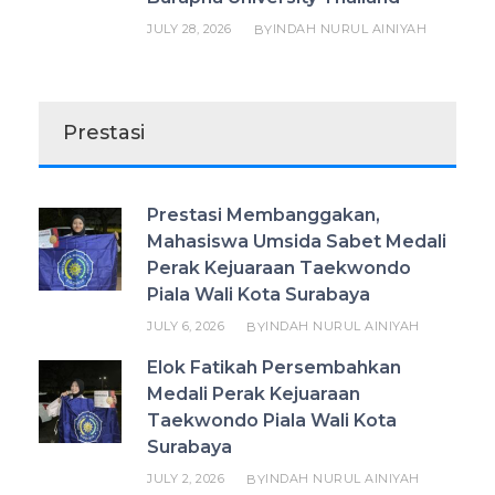
JULY 28, 2026
INDAH NURUL AINIYAH
BY
Prestasi
Prestasi Membanggakan,
Mahasiswa Umsida Sabet Medali
Perak Kejuaraan Taekwondo
Piala Wali Kota Surabaya
JULY 6, 2026
INDAH NURUL AINIYAH
BY
Elok Fatikah Persembahkan
Medali Perak Kejuaraan
Taekwondo Piala Wali Kota
Surabaya
JULY 2, 2026
INDAH NURUL AINIYAH
BY