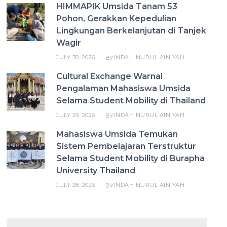
HIMMAPIK Umsida Tanam 53
Pohon, Gerakkan Kepedulian
Lingkungan Berkelanjutan di Tanjek
Wagir
JULY 30, 2026
INDAH NURUL AINIYAH
BY
Cultural Exchange Warnai
Pengalaman Mahasiswa Umsida
Selama Student Mobility di Thailand
JULY 29, 2026
INDAH NURUL AINIYAH
BY
Mahasiswa Umsida Temukan
Sistem Pembelajaran Terstruktur
Selama Student Mobility di Burapha
University Thailand
JULY 28, 2026
INDAH NURUL AINIYAH
BY