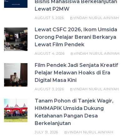
Bisnis Mahasiswa Berkelanjutan
Lewat P2MW
AUGUST 5, 2026
INDAH NURUL AINIYAH
BY
Lewat CSFC 2026, Ikom Umsida
Dorong Pelajar Berani Berkarya
Lewat Film Pendek
AUGUST 4, 2026
INDAH NURUL AINIYAH
BY
Film Pendek Jadi Senjata Kreatif
Pelajar Melawan Hoaks di Era
Digital Masa Kini
AUGUST 3, 2026
INDAH NURUL AINIYAH
BY
Tanam Pohon di Tanjek Wagir,
HIMMAPIK Umsida Dukung
Ketahanan Pangan Desa
Berkelanjutan
JULY 31, 2026
INDAH NURUL AINIYAH
BY