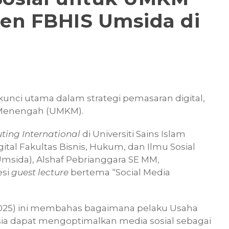
en FBHIS Umsida di
 kunci utama dalam strategi pemasaran digital,
n Menengah (UMKM).
ing International
di Universiti Sains Islam
gital Fakultas Bisnis, Hukum, dan Ilmu Sosial
msida), Alshaf Pebrianggara SE MM,
esi
guest lecture
bertema “Social Media
2025) ini membahas bagaimana pelaku Usaha
sia dapat mengoptimalkan media sosial sebagai