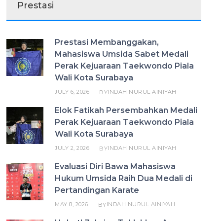
Prestasi
Prestasi Membanggakan,
Mahasiswa Umsida Sabet Medali
Perak Kejuaraan Taekwondo Piala
Wali Kota Surabaya
JULY 6, 2026
INDAH NURUL AINIYAH
BY
Elok Fatikah Persembahkan Medali
Perak Kejuaraan Taekwondo Piala
Wali Kota Surabaya
JULY 2, 2026
INDAH NURUL AINIYAH
BY
Evaluasi Diri Bawa Mahasiswa
Hukum Umsida Raih Dua Medali di
Pertandingan Karate
MAY 8, 2026
INDAH NURUL AINIYAH
BY