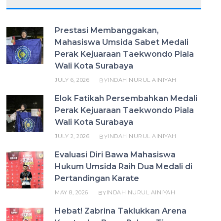
Prestasi Membanggakan,
Mahasiswa Umsida Sabet Medali
Perak Kejuaraan Taekwondo Piala
Wali Kota Surabaya
JULY 6, 2026
INDAH NURUL AINIYAH
BY
Elok Fatikah Persembahkan Medali
Perak Kejuaraan Taekwondo Piala
Wali Kota Surabaya
JULY 2, 2026
INDAH NURUL AINIYAH
BY
Evaluasi Diri Bawa Mahasiswa
Hukum Umsida Raih Dua Medali di
Pertandingan Karate
MAY 8, 2026
INDAH NURUL AINIYAH
BY
Hebat! Zabrina Taklukkan Arena