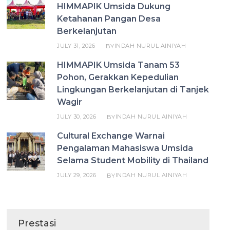
HIMMAPIK Umsida Dukung
Ketahanan Pangan Desa
Berkelanjutan
JULY 31, 2026
INDAH NURUL AINIYAH
BY
HIMMAPIK Umsida Tanam 53
Pohon, Gerakkan Kepedulian
Lingkungan Berkelanjutan di Tanjek
Wagir
JULY 30, 2026
INDAH NURUL AINIYAH
BY
Cultural Exchange Warnai
Pengalaman Mahasiswa Umsida
Selama Student Mobility di Thailand
JULY 29, 2026
INDAH NURUL AINIYAH
BY
Prestasi