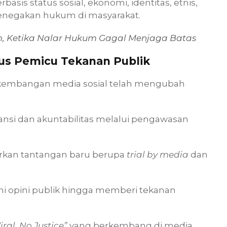
asis status sosial, ekonomi, identitas, etnis,
negakan hukum di masyarakat.
m, Ketika Nalar Hukum Gagal Menjaga Batas
gus Pemicu Tekanan Publik
erkembangan media sosial telah mengubah
ransi dan akuntabilitas melalui pengawasan
dirkan tantangan baru berupa
trial by media
dan
i opini publik hingga memberi tekanan
iral, No Justice”
yang berkembang di media