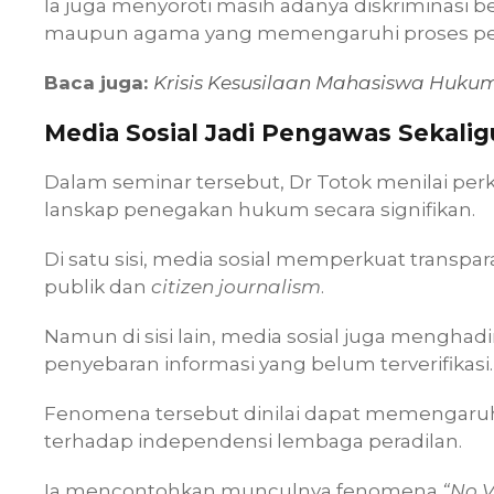
Ia juga menyoroti masih adanya diskriminasi berb
maupun agama yang memengaruhi proses pe
Baca juga:
Krisis Kesusilaan Mahasiswa Huku
Media Sosial Jadi Pengawas Sekali
Dalam seminar tersebut, Dr Totok menilai p
lanskap penegakan hukum secara signifikan.
Di satu sisi, media sosial memperkuat transpa
publik dan
citizen journalism
.
Namun di sisi lain, media sosial juga mengha
penyebaran informasi yang belum terverifikasi.
Fenomena tersebut dinilai dapat memengaruh
terhadap independensi lembaga peradilan.
Ia mencontohkan munculnya fenomena
“No V