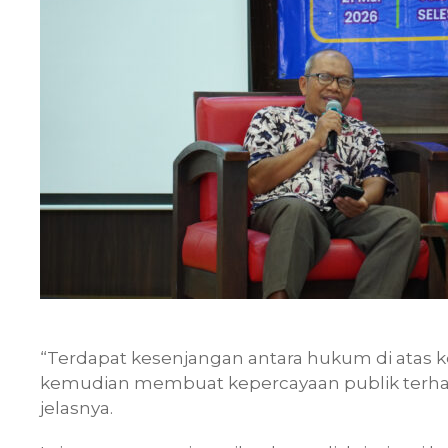
“Terdapat kesenjangan antara hukum di atas ke
kemudian membuat kepercayaan publik terh
jelasnya.