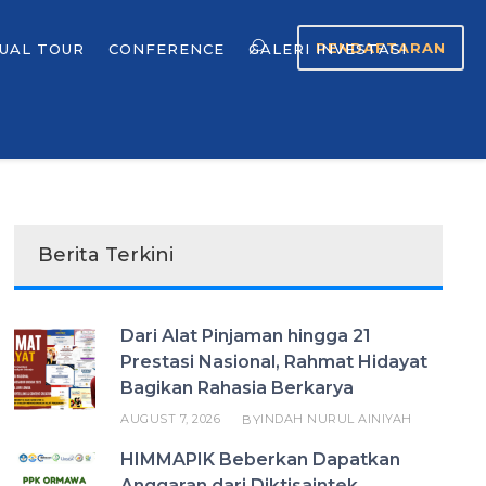
PENDAFTARAN
TUAL TOUR
CONFERENCE
GALERI INVESTASI
Berita Terkini
Dari Alat Pinjaman hingga 21
Prestasi Nasional, Rahmat Hidayat
Bagikan Rahasia Berkarya
AUGUST 7, 2026
INDAH NURUL AINIYAH
BY
HIMMAPIK Beberkan Dapatkan
Anggaran dari Diktisaintek