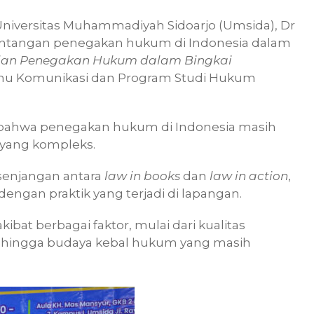
niversitas Muhammadiyah Sidoarjo (Umsida), Dr
tantangan penegakan hukum di Indonesia dalam
dan Penegakan Hukum dalam Bingkai
Ilmu Komunikasi dan Program Studi Hukum
 bahwa penegakan hukum di Indonesia masih
 yang kompleks.
senjangan antara
law in books
dan
law in action
,
engan praktik yang terjadi di lapangan.
akibat berbagai faktor, mulai dari kualitas
hingga budaya kebal hukum yang masih