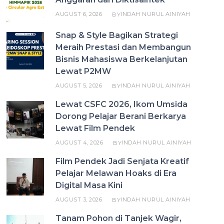
AUGUST 6, 2026
INDAH NURUL AINIYAH
BY
Snap & Style Bagikan Strategi
Meraih Prestasi dan Membangun
Bisnis Mahasiswa Berkelanjutan
Lewat P2MW
AUGUST 5, 2026
INDAH NURUL AINIYAH
BY
Lewat CSFC 2026, Ikom Umsida
Dorong Pelajar Berani Berkarya
Lewat Film Pendek
AUGUST 4, 2026
INDAH NURUL AINIYAH
BY
Film Pendek Jadi Senjata Kreatif
Pelajar Melawan Hoaks di Era
Digital Masa Kini
AUGUST 3, 2026
INDAH NURUL AINIYAH
BY
Tanam Pohon di Tanjek Wagir,