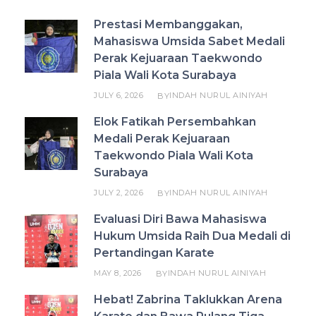
Prestasi Membanggakan,
Mahasiswa Umsida Sabet Medali
Perak Kejuaraan Taekwondo
Piala Wali Kota Surabaya
JULY 6, 2026
INDAH NURUL AINIYAH
BY
Elok Fatikah Persembahkan
Medali Perak Kejuaraan
Taekwondo Piala Wali Kota
Surabaya
JULY 2, 2026
INDAH NURUL AINIYAH
BY
Evaluasi Diri Bawa Mahasiswa
Hukum Umsida Raih Dua Medali di
Pertandingan Karate
MAY 8, 2026
INDAH NURUL AINIYAH
BY
Hebat! Zabrina Taklukkan Arena