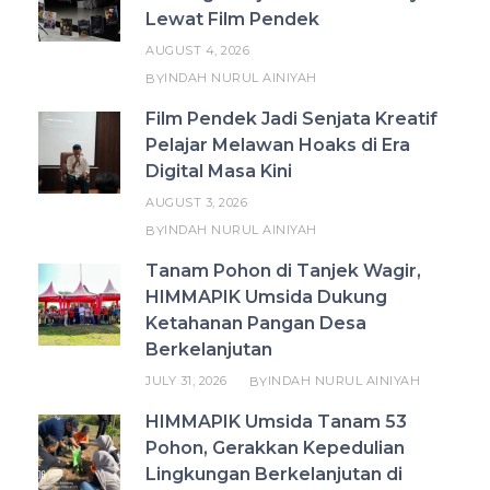
Lewat Film Pendek
AUGUST 4, 2026
INDAH NURUL AINIYAH
BY
Film Pendek Jadi Senjata Kreatif
Pelajar Melawan Hoaks di Era
Digital Masa Kini
AUGUST 3, 2026
INDAH NURUL AINIYAH
BY
Tanam Pohon di Tanjek Wagir,
HIMMAPIK Umsida Dukung
Ketahanan Pangan Desa
Berkelanjutan
JULY 31, 2026
INDAH NURUL AINIYAH
BY
HIMMAPIK Umsida Tanam 53
Pohon, Gerakkan Kepedulian
Lingkungan Berkelanjutan di