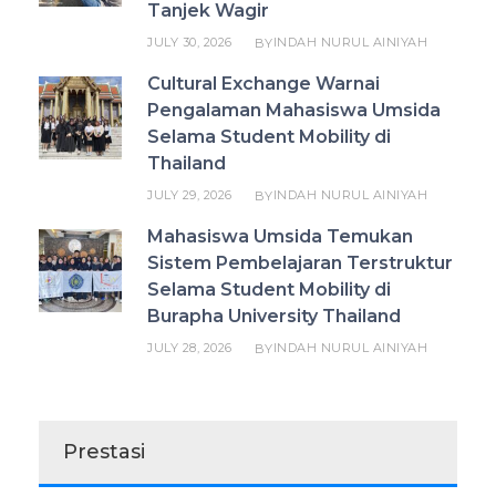
Tanjek Wagir
JULY 30, 2026
INDAH NURUL AINIYAH
BY
Cultural Exchange Warnai
Pengalaman Mahasiswa Umsida
Selama Student Mobility di
Thailand
JULY 29, 2026
INDAH NURUL AINIYAH
BY
Mahasiswa Umsida Temukan
Sistem Pembelajaran Terstruktur
Selama Student Mobility di
Burapha University Thailand
JULY 28, 2026
INDAH NURUL AINIYAH
BY
Prestasi