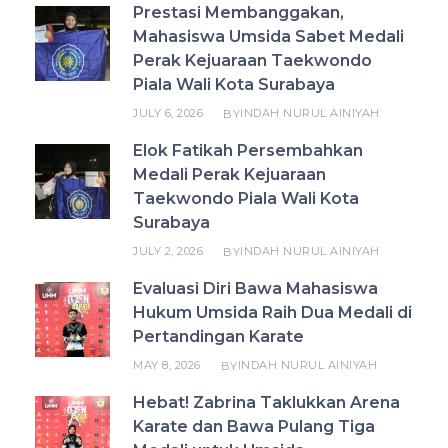
Prestasi Membanggakan,
Mahasiswa Umsida Sabet Medali
Perak Kejuaraan Taekwondo
Piala Wali Kota Surabaya
JULY 6, 2026
INDAH NURUL AINIYAH
BY
Elok Fatikah Persembahkan
Medali Perak Kejuaraan
Taekwondo Piala Wali Kota
Surabaya
JULY 2, 2026
INDAH NURUL AINIYAH
BY
Evaluasi Diri Bawa Mahasiswa
Hukum Umsida Raih Dua Medali di
Pertandingan Karate
MAY 8, 2026
INDAH NURUL AINIYAH
BY
Hebat! Zabrina Taklukkan Arena
Karate dan Bawa Pulang Tiga