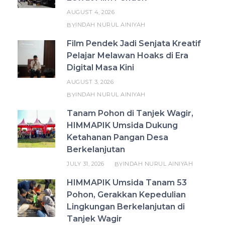
AUGUST 4, 2026
INDAH NURUL AINIYAH
BY
Film Pendek Jadi Senjata Kreatif
Pelajar Melawan Hoaks di Era
Digital Masa Kini
AUGUST 3, 2026
INDAH NURUL AINIYAH
BY
Tanam Pohon di Tanjek Wagir,
HIMMAPIK Umsida Dukung
Ketahanan Pangan Desa
Berkelanjutan
JULY 31, 2026
INDAH NURUL AINIYAH
BY
HIMMAPIK Umsida Tanam 53
Pohon, Gerakkan Kepedulian
Lingkungan Berkelanjutan di
Tanjek Wagir