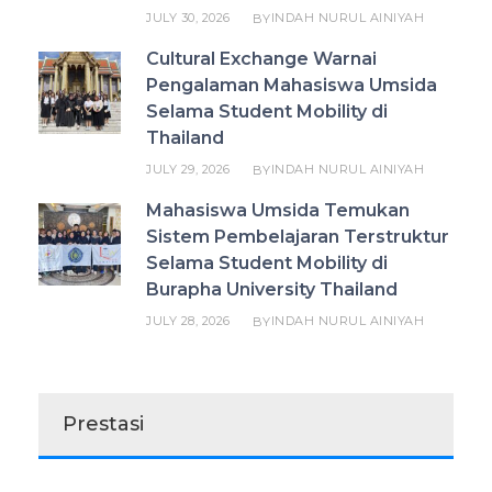
JULY 30, 2026
INDAH NURUL AINIYAH
BY
Cultural Exchange Warnai
Pengalaman Mahasiswa Umsida
Selama Student Mobility di
Thailand
JULY 29, 2026
INDAH NURUL AINIYAH
BY
Mahasiswa Umsida Temukan
Sistem Pembelajaran Terstruktur
Selama Student Mobility di
Burapha University Thailand
JULY 28, 2026
INDAH NURUL AINIYAH
BY
Prestasi