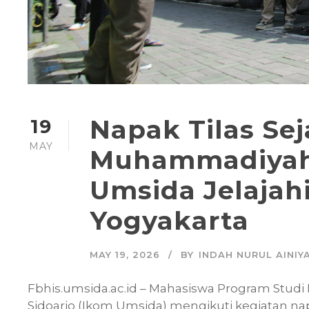
Napak Tilas Sej
19
MAY
Muhammadiyah
Umsida Jelaja
Yogyakarta
MAY 19, 2026
BY
INDAH NURUL AINIY
Fbhis.umsida.ac.id – Mahasiswa Program Stud
Sidoarjo (Ikom Umsida) mengikuti kegiatan n