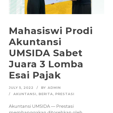
Mahasiswi Prodi
Akuntansi
UMSIDA Sabet
Juara 3 Lomba
Esai Pajak
JULY 5, 2022
BY
ADMIN
AKUNTANSI
,
BERITA
,
PRESTASI
Akuntansi UMSIDA — Prestasi
membanggakan ditorehkan oleh